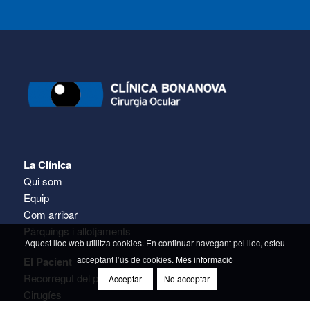
La Clínica
Qui som
Equip
Com arribar
Pàrquings i allotjaments
Aquest lloc web utilitza cookies. En continuar navegant pel lloc, esteu
acceptant l’ús de cookies.
Més informació
El Pacient
Recorregut del pacient
Acceptar
No acceptar
Cirugíes